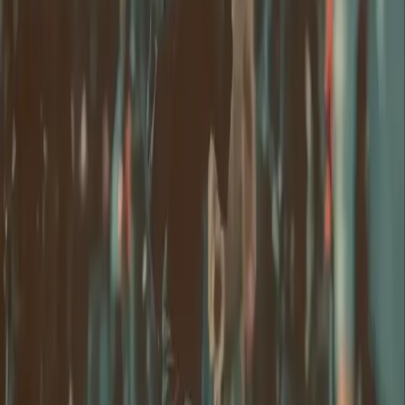
المنتج
إنشاء
صورة بالذكاء الاصطناعي
دردشة الموجهات
المعرض
الأسعار
دليل أسعار فيديو الذكاء الاصطناعي
قانوني
شروط الخدمة
سياسة الخصوصية
سياسة الاسترداد
الشركة
اتصل بـ Delphin
الشبكة
wan27.click
Wan 2.7 AI Video
deepseekv4pro.com
DeepSeek V4 Pro Hub