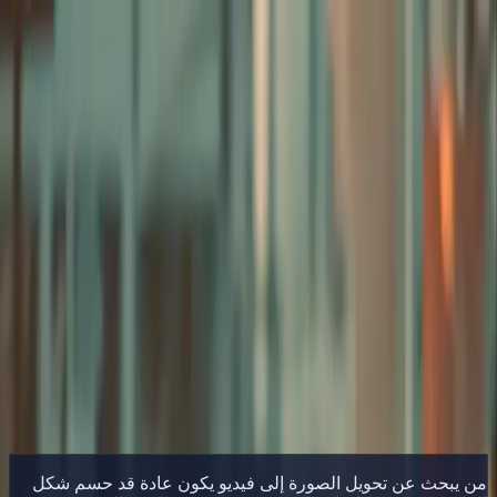
Delphin Studio
إنشاء
صورة بالذكاء الاصطناعي
دردشة الموجهات
المعرض
الأسعار
العربية
تسجيل الدخول
ابدأ الآن
العربية
الرئيسية
/
مورد Delphin
Delphin من الصورة إلى الفيديو
/
مورد Delphin
Delphin من الصورة إلى الفيديو
حرّك الصور الثابتة واللقطات المرجعية عبر سير عمل Delphin
للصورة إلى فيديو، المناسب للمنتجات والبورتريه والمشاهد
المعتمدة على المرجع.
حرّك الصورة
تصفح المعرض
من يبحث عن تحويل الصورة إلى فيديو يكون عادة قد حسم شكل