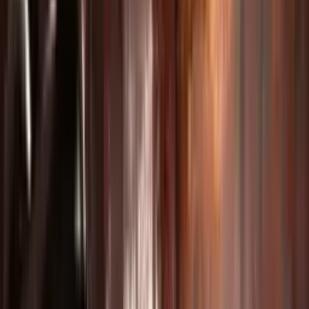
أنتج محتوى دورات وفيديوهات تعليمية جذابة.
السرد الإبداعي
أحيي الأفلام القصيرة والفيديوهات الموسيقية بالذكاء الاصطناعي.
محتوى التواصل الاجتماعي
أنشئ فيديوهات جاهزة للانتشار على Reels وTikTok.
فيديوهات الحركة والرقص
أنشئ تصميمات رقص ومشاهد حركة مذهلة.