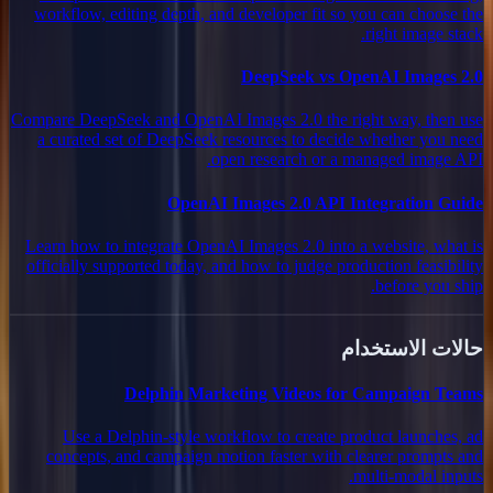
workflow, editing depth, and developer fit so you can choose the
right image stack.
DeepSeek vs OpenAI Images 2.0
Compare DeepSeek and OpenAI Images 2.0 the right way, then use
a curated set of DeepSeek resources to decide whether you need
open research or a managed image API.
OpenAI Images 2.0 API Integration Guide
Learn how to integrate OpenAI Images 2.0 into a website, what is
officially supported today, and how to judge production feasibility
before you ship.
حالات الاستخدام
Delphin Marketing Videos for Campaign Teams
Use a Delphin-style workflow to create product launches, ad
concepts, and campaign motion faster with clearer prompts and
multi-modal inputs.