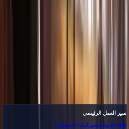
3
أنشئ وصدّر
اضغط إنشاء وشاهد الذكاء الاصطناعي يحقق رؤيتك. نزّل فيديوهات
بدقة تصل إلى 1080p بدون علامة مائية.
ابدأ الإنشاء الآن
استكشف مركز المحتوى
صفحات هبوط وأدلة وحالات استخدام
Delphin المصممة للبحث
ننظم المحتوى حسب النية ليتمكن المبدعون من الانتقال من الإلهام
إلى الموجهات ثم الإنتاج.
سير العمل الرئيسي
Delphin مولد فيديو بالذكاء الاصطناعي