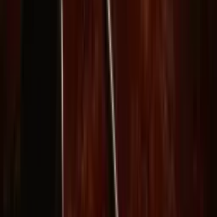
المنتج
إنشاء
صورة بالذكاء الاصطناعي
دردشة الموجهات
المعرض
الأسعار
دليل أسعار فيديو الذكاء الاصطناعي
قانوني
شروط الخدمة
سياسة الخصوصية
سياسة الاسترداد
الشركة
اتصل بـ Delphin
الشبكة
wan27.click
Wan 2.7 AI Video
deepseekv4pro.com
DeepSeek V4 Pro Hub