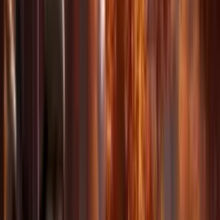
الكاميرا والشخصيات والمشاهد والأصوات.
تناسق متفوق
حافظ على ثبات الشخصيات والأسلوب عبر لقطات متعددة بإضاءة
وأسلوب متناسقين.
نسخ حركة دقيق
انسخ حركات الكاميرا وأنماط الحركة من فيديوهات مرجعية بدقة
الإطار.
تمديد الفيديو وتحريره
مدد المقاطع بسلاسة، وادمج عدة مقاطع، وعدّل اللقطات القائمة
باستخدام الذكاء الاصطناعي.