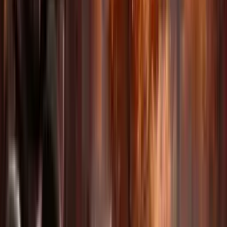
توليد صوتي مدمج
أنشئ مؤثرات صوتية وحوارًا وموسيقى متزامنة تمامًا مع الفيديو.
إمكانيات لا نهائية
لكل مبدع
من التسويق إلى التعليم، يتكيف Delphin مع احتياجاتك الإبداعية.
الإعلان والتسويق
أنشئ فيديوهات منتج ومحتوى علامات تجارية على نطاق واسع.
التعليم والتدريب