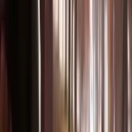
كيف
تنشئ
من الفكرة إلى فيديو سينمائي في ثلاث خطوات.
1
ارفع وسائطك
ارفع صورًا وفيديوهات وملفات صوتية. ادمج حتى 9 ملفات عبر
وسائط مختلفة.
2
صِف رؤيتك
اكتب موجهًا طبيعيًا يصف ما تريد، مع الإشارة إلى الحركة والكاميرا
والشخصيات والصوت.