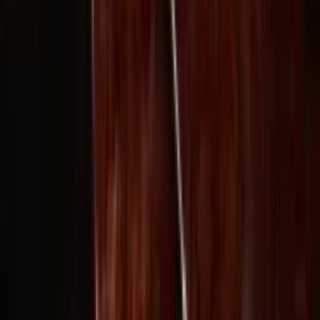
حقوق النشر © 2026 Delphin Studio. جميع الحقوق محفوظة.
تابع DeepSeek الرسمي