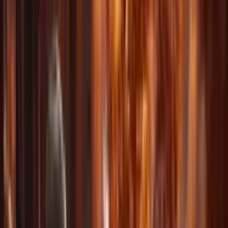
AI Video 8
شاهد المزيد
ميزات قوية
لكل مبدع
كل ما تحتاجه لإنشاء فيديو احترافي بالذكاء الاصطناعي في منصة
واحدة.
إدخال متعدد الوسائط
ارفع حتى 3 صور و3 فيديوهات و3 ملفات صوتية. ادمج أنواعًا مختلفة
لأقصى مرونة.
استخدم أي شيء كمرجع
استخدم وصفًا طبيعيًا للإشارة إلى الحركة والمؤثرات وحركة