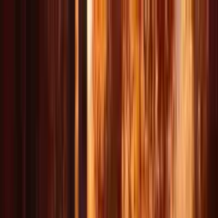
Delphin Studio
إنشاء
صورة بالذكاء الاصطناعي
دردشة الموجهات
المعرض
الأسعار
العربية
تسجيل الدخول
ابدأ الآن
العربية
DeepSeek V4 قريبًا
قريبًا
أنشئ فيديوهات بالذكاء الاصطناعي
فورًا
استوديو فيديو متعدد النماذج لتحويل النص والصورة إلى فيديو
أنشئ محتوى فيديو وصور سينمائية عبر Wan و Seedance و Kling
ونماذج Delphin القادمة — بتحكم باللغة الطبيعية.
*مجموعة أدوات غير رسمية من صنع المعجبين
ابدأ إنشاء فيديوهات مجانية