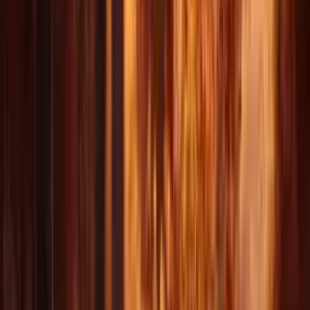
استكشف سير عمل الفيديو
استكشف سير عمل الصور
1080p
أعلى دقة
15s
مدة الفيديو
4+
أوضاع الإدخال
استلهم
الأفكار
شاهد فيديوهات مذهلة أنشئت باستخدام Delphin.
AI Video 1
AI Video 2