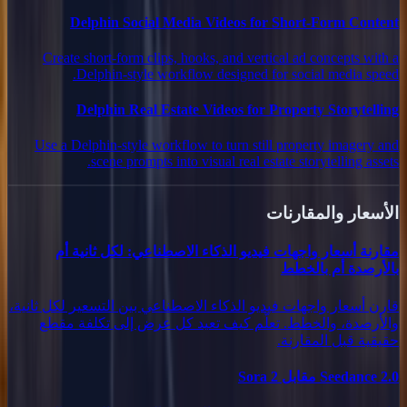
Delphin Social Media Videos for Short-Form Content
Create short-form clips, hooks, and vertical ad concepts with a
Delphin-style workflow designed for social media speed.
Delphin Real Estate Videos for Property Storytelling
Use a Delphin-style workflow to turn still property imagery and
scene prompts into visual real estate storytelling assets.
الأسعار والمقارنات
مقارنة أسعار واجهات فيديو الذكاء الاصطناعي: لكل ثانية أم
بالأرصدة أم بالخطط
قارن أسعار واجهات فيديو الذكاء الاصطناعي بين التسعير لكل ثانية،
والأرصدة، والخطط. تعلّم كيف تعيد كل عرض إلى تكلفة مقطع
حقيقية قبل المقارنة.
Seedance 2.0 مقابل Sora 2