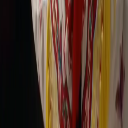
Generieren
KI-Bild
Prompt-Chat
Galerie
Preise
KI-Video Preisguide
Rechtliches
Nutzungsbedingungen
Datenschutz
Rückerstattung
Unternehmen
Kontakt Delphin
Netzwerk
wan27.click
Wan 2.7 AI Video
deepseekv4pro.com
DeepSeek V4 Pro Hub
Copyright © 2026 Delphin Studio. Alle Rechte vorbehalten.