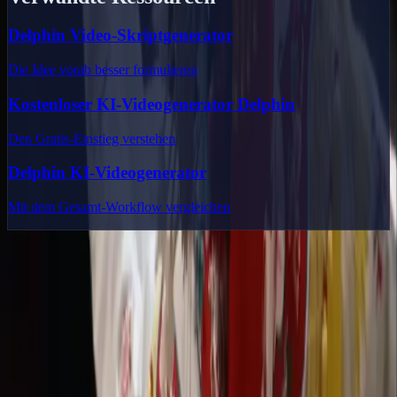
Delphin Video-Skriptgenerator
Die Idee vorab besser formulieren
Kostenloser KI-Videogenerator Delphin
Den Gratis-Einstieg verstehen
Delphin KI-Videogenerator
Mit dem Gesamt-Workflow vergleichen
Delphin Studio
Entdecke Delphin-inspirierte Workflows für KI-Videogenerierung,
Bild-Prompts, Galerie-Recherche und Prompt-Writing.
Workflow-Toolkit im Delphin-Stil
Produkt