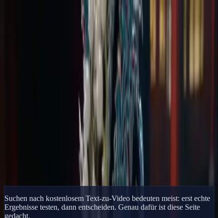
Delphin Studio
Generieren
KI-Bild
Prompt-Chat
Galerie
Preise
Deutsch
Anmelden
Loslegen
Deutsch
Start
/
Delphin-Ressource
/
Delphin Text zu Video
Delphin-Ressource
Delphin Text zu Video
Verwandle Prompt-Ideen und Skript-Notizen in KI-Videos. Delphin
lässt dich Text-zu-Video online mit kostenlosen Start-Credits testen.
Aus Text Generieren
Galerie ansehen
Suchen nach kostenlosem Text-zu-Video bedeuten meist: erst echte
Ergebnisse testen, dann entscheiden. Genau dafür ist diese Seite
gedacht.