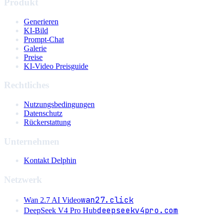
Produkt
Generieren
KI-Bild
Prompt-Chat
Galerie
Preise
KI-Video Preisguide
Rechtliches
Nutzungsbedingungen
Datenschutz
Rückerstattung
Unternehmen
Kontakt Delphin
Netzwerk
wan27.click
Wan 2.7 AI Video
deepseekv4pro.com
DeepSeek V4 Pro Hub