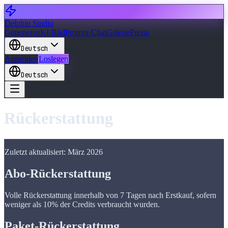
Delphin Studio
Generieren
KI-Bild
Prompt-Chat
Galerie
Preise
Deutsch
Anmelden
Loslegen
Deutsch
Rückerstattung
Zuletzt aktualisiert: März 2026
Abo-Rückerstattung
Volle Rückerstattung innerhalb von 7 Tagen nach Erstkauf, sofern
weniger als 10% der Credits verbraucht wurden.
Paket-Rückerstattung