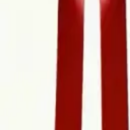
AI Video 4
AI Video 5
AI Video 6
AI Video 7
AI Video 8