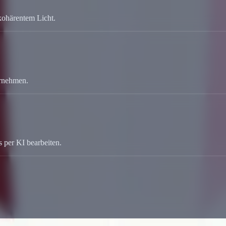
kohärentem Licht.
rnehmen.
 per KI bearbeiten.