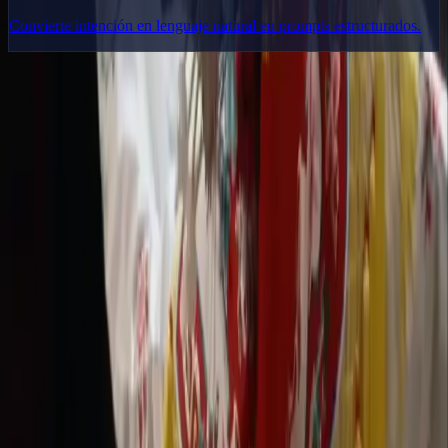
Convierte intención en lenguaje natural en prompts estructurados.
Delphin Studio
Explora flujos inspirados en Delphin para generación de vídeo con
IA, prompts de imagen, investigación visual y escritura de prompts.
Kit de flujos estilo Delphin
Producto
Generar
Imagen IA
Chat de prompts
Galería
Precios
Guía de Precios de Video IA
Legal
Términos de servicio
Política de privacidad