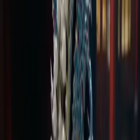
Delphin Studio
Generar
Imagen IA
Chat de prompts
Galería
Precios
Español
Iniciar sesión
Empezar
Español
Inicio
/
Recurso de Delphin
/
Generador de Video IA desde Imagen —
Movimiento Guiado por Referencia
Recurso de Delphin
Generador de Video IA desde Imagen —
Movimiento Guiado por Referencia
Convierte una imagen fija en movimiento con un generador de
video IA desde imagen — sube la referencia, describe el
movimiento y elige un modelo. Soporte para Sora 2, Kling V3 y
Seedance.