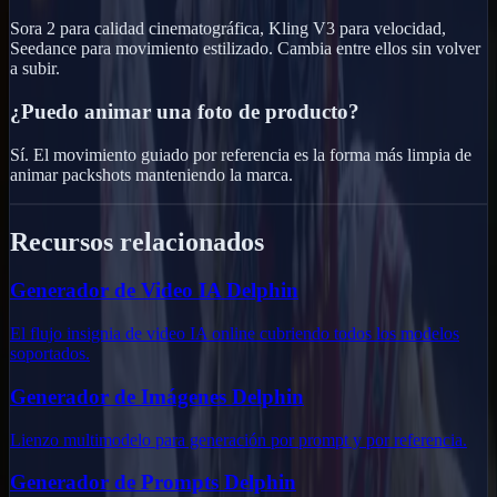
Sora 2 para calidad cinematográfica, Kling V3 para velocidad,
Seedance para movimiento estilizado. Cambia entre ellos sin volver
a subir.
¿Puedo animar una foto de producto?
Sí. El movimiento guiado por referencia es la forma más limpia de
animar packshots manteniendo la marca.
Recursos relacionados
Generador de Video IA Delphin
El flujo insignia de video IA online cubriendo todos los modelos
soportados.
Generador de Imágenes Delphin
Lienzo multimodelo para generación por prompt y por referencia.
Generador de Prompts Delphin