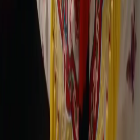
Política de reembolso
Empresa
Contacta con Delphin
Red
wan27.click
Wan 2.7 AI Video
deepseekv4pro.com
DeepSeek V4 Pro Hub
Copyright © 2026 Delphin Studio. Todos los derechos reservados.
Sigue a DeepSeek oficial