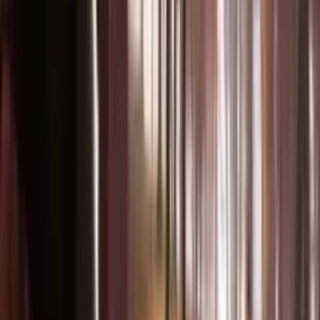
Cómo
crear
De la idea al vídeo cinematográfico en tres pasos.
1
Sube tus archivos
Sube imágenes, vídeos o audio. Combina hasta 9 archivos de varias
modalidades.
2
Describe tu visión
Escribe un prompt describiendo lo que quieres. Referencia
movimiento, cámara, personajes y audio.