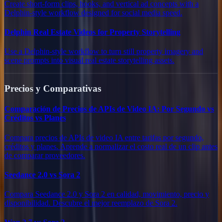
Create short-form clips, hooks, and vertical ad concepts with a
Delphin-style workflow designed for social media speed.
Delphin Real Estate Videos for Property Storytelling
Use a Delphin-style workflow to turn still property imagery and
scene prompts into visual real estate storytelling assets.
Precios y Comparativas
Comparación de Precios de APIs de Video IA: Por Segundo vs
Créditos vs Planes
Compara precios de APIs de video IA entre tarifas por segundo,
créditos y planes. Aprende a normalizar el costo real de un clip antes
de comparar proveedores.
Seedance 2.0 vs Sora 2
Compara Seedance 2.0 y Sora 2 en calidad, movimiento, precio y
disponibilidad. Descubre el mejor reemplazo de Sora 2.