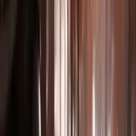
Edición y extensión de vídeo
Extiende y modifica material sin fisuras.
Previsualización de cine
Visualiza escenas antes de rodar con storyboards IA.
Inmobiliaria y arquitectura
Visitas virtuales y visualización arquitectónica.
Sincronización musical
Crea vídeos al ritmo con sincronía perfecta.