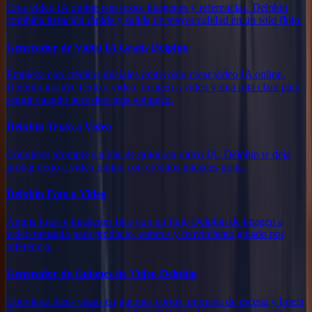
Crea video IA online con texto, imágenes y referencias. Delphin
combina iteración rápida y salida de mayor calidad en un solo flujo.
Generador de Video IA Gratis Delphin
Empieza con créditos iniciales gratis para crear video IA online.
Delphin incluye texto a video, imagen a video y una ruta clara para
seguir cuando necesites más volumen.
Delphin Texto a Video
Convierte prompts y notas de guion en video IA. Delphin te deja
probar texto a video online con créditos iniciales gratis.
Delphin Foto a Video
Anima fotos e imágenes fijas con un flujo Delphin de imagen a
video pensado para producto, retratos y movimiento guiado por
referencia.
Generador de Guiones de Video Delphin
Convierte ideas vagas en guiones cortos, prompts de escena y briefs