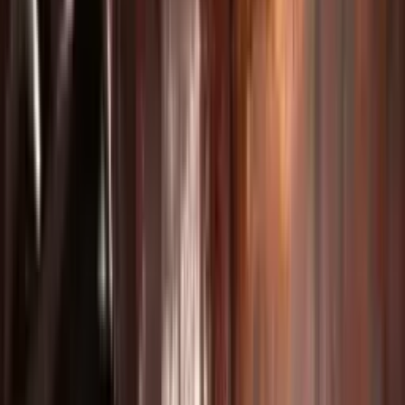
Produce contenido de cursos y tutoriales atractivos.
Narrativa creativa
Da vida a cortos y videoclips con IA.
Redes sociales
Genera vídeos virales para Reels y TikTok.
Vídeos de movimiento y danza
Crea coreografías y escenas de acción impactantes.