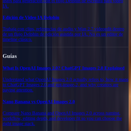
listos para generación con el flujo Delphin de escritura para video
IA.
Edición de Video IA Delphin
Trabaja con clips, referencias de audio y Wan 2.7 videoedit dentro
de un flujo Delphin de edición asistida por IA. No es un editor de
timeline clásico.
Guías
What Is OpenAI Images 2.0? ChatGPT Images 2.0 Explained
Understand what OpenAI Images 2.0 actually refers to, how it maps
to ChatGPT Images 2.0 and gpt-image-2, and why creators are
paying attention.
Nano Banana vs OpenAI Images 2.0
Compare Nano Banana and OpenAI Images 2.0 across naming,
workflow, editing depth, and developer fit so you can choose the
right image stack.