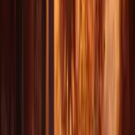
Explorar flujos de vídeo
Explorar flujos de imagen
1080p
Resolución máxima
15s
Duración del vídeo
4+
Modos de entrada
Déjate
inspirar
Explora vídeos IA creados con Delphin.
AI Video 1
AI Video 2