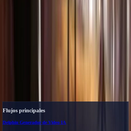
3
Genera y exporta
Pulsa generar y descarga vídeos sin marca de agua hasta 1080p.
Empezar a crear ahora
Explora el hub de contenido
Landing pages, guías y casos de uso de
Delphin pensados para el buscador
Organizamos el contenido público por intención para que los
creadores pasen de la inspiración al prompt y a la producción. Estos
enlaces son la columna vertebral del sitio.
Flujos principales
Delphin Generador de Video IA