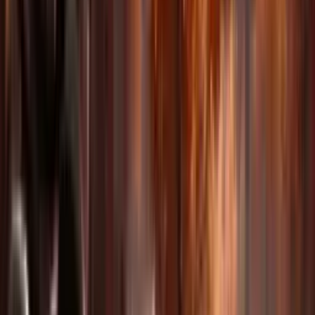
Generación de audio integrada
Genera efectos, diálogos y música sincronizados con tu vídeo.
Posibilidades infinitas para
cada creador
Del marketing a la educación, Delphin se adapta a tus necesidades
creativas en cualquier sector.
Publicidad y marketing
Crea vídeos de producto y contenido de marca a escala.
Educación y formación