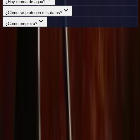
¿Hay marca de agua?
¿Cómo se protegen mis datos?
¿Cómo empiezo?
¿Listo para crear vídeos increíbles?
Explora la creación de vídeo asistida por IA con texto, imagen,
audio y vídeo. Empieza con el plan que mejor encaje con tu flujo.
Empezar
Delphin Studio
Explora flujos inspirados en Delphin para generación de vídeo con
IA, prompts de imagen, investigación visual y escritura de prompts.
Kit de flujos estilo Delphin
Producto
Generar