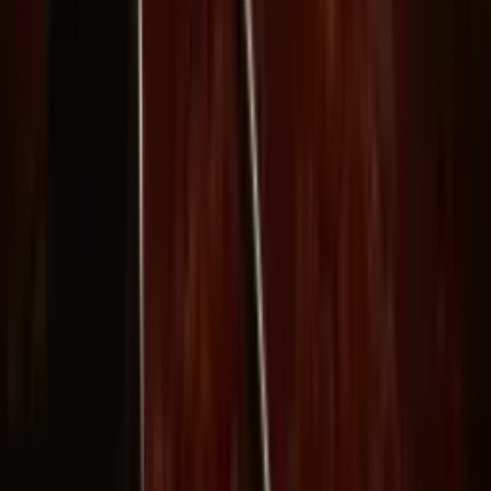
Imagen IA
Chat de prompts
Galería
Precios
Guía de Precios de Video IA
Legal
Términos de servicio
Política de privacidad
Política de reembolso
Empresa
Contacta con Delphin
Red
wan27.click
Wan 2.7 AI Video
deepseekv4pro.com
DeepSeek V4 Pro Hub
Copyright © 2026 Delphin Studio. Todos los derechos reservados.
Sigue a DeepSeek oficial