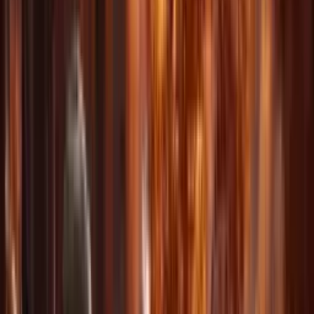
AI Video 8
Ver más muestras
Funciones potentes para
cada creador
Todo lo que necesitas para crear vídeo con IA de calidad
profesional, en una sola plataforma.
Entrada multimodal
Sube hasta 3 imágenes, 3 vídeos y 3 archivos de audio. Combina
distintos tipos para máxima libertad creativa.
Referencia cualquier cosa
Describe en lenguaje natural movimientos, efectos, cámara,