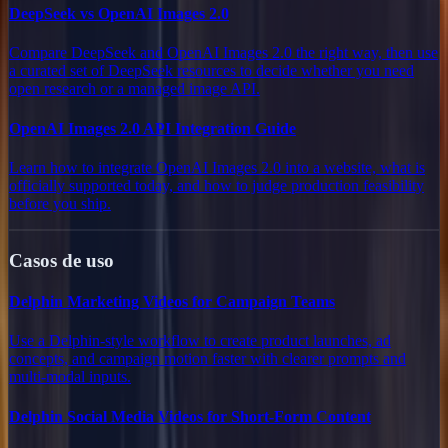
DeepSeek vs OpenAI Images 2.0
Compare DeepSeek and OpenAI Images 2.0 the right way, then use
a curated set of DeepSeek resources to decide whether you need
open research or a managed image API.
OpenAI Images 2.0 API Integration Guide
Learn how to integrate OpenAI Images 2.0 into a website, what is
officially supported today, and how to judge production feasibility
before you ship.
Casos de uso
Delphin Marketing Videos for Campaign Teams
Use a Delphin-style workflow to create product launches, ad
concepts, and campaign motion faster with clearer prompts and
multi-modal inputs.
Delphin Social Media Videos for Short-Form Content