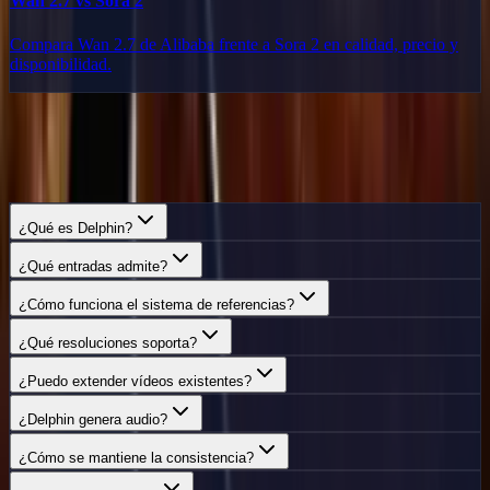
Wan 2.7 vs Sora 2
Compara Wan 2.7 de Alibaba frente a Sora 2 en calidad, precio y
disponibilidad.
Preguntas
frecuentes
Todo lo que necesitas saber sobre Delphin.
¿Qué es Delphin?
¿Qué entradas admite?
¿Cómo funciona el sistema de referencias?
¿Qué resoluciones soporta?
¿Puedo extender vídeos existentes?
¿Delphin genera audio?
¿Cómo se mantiene la consistencia?