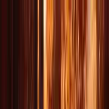
Delphin Studio
Generar
Imagen IA
Chat de prompts
Galería
Precios
Español
Iniciar sesión
Empezar
Español
DeepSeek V4 llega pronto
PRONTO
Crea vídeos con IA
al instante
Tu estudio multi-modelo para vídeo desde texto e imagen
Genera vídeo e imagen de calidad cinematográfica en Wan,
Seedance, Kling y próximamente modelos estilo Delphin — con
control por lenguaje natural.
*kit no oficial hecho por fans
Empezar a crear vídeos gratis