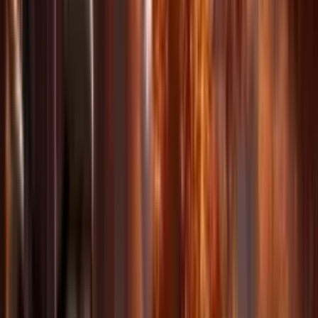
personajes, escenas y sonidos.
Consistencia superior
Mantén personajes y estilo estables en secuencias multi-toma con
iluminación coherente.
Réplica precisa de movimiento
Copia movimientos de cámara y patrones de movimiento con
precisión de fotograma.
Extensión y edición de vídeo
Extiende clips, fusiona varios y modifica material existente con
edición IA.