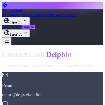
Delphin Studio
Generar
Imagen IA
Chat de prompts
Galería
Precios
Español
Iniciar sesión
Empezar
Español
Contacta con
Delphin
¿Tienes una duda o necesitas ayuda? Nos encantará escucharte.
Email
contact@deepseekv4.click