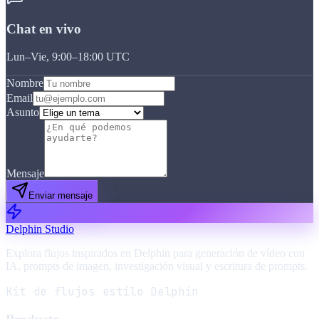
Chat en vivo
Lun–Vie, 9:00–18:00 UTC
Nombre
Email
Asunto
Mensaje
Enviar mensaje
Delphin Studio
Explora flujos inspirados en Delphin para generación de vídeo con
IA, prompts de imagen, investigación visual y escritura de prompts.
Kit de flujos estilo Delphin