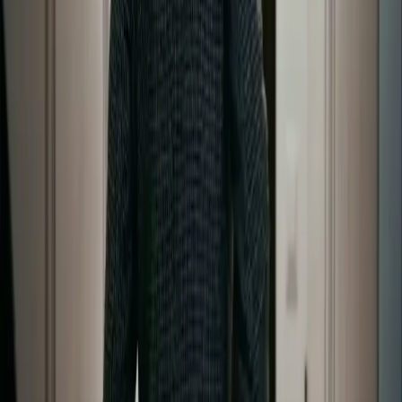
Red
wan27.click
Wan 2.7 AI Video
deepseekv4pro.com
DeepSeek V4 Pro Hub
Copyright © 2026 Delphin Studio. Todos los derechos reservados.
Sigue a DeepSeek oficial