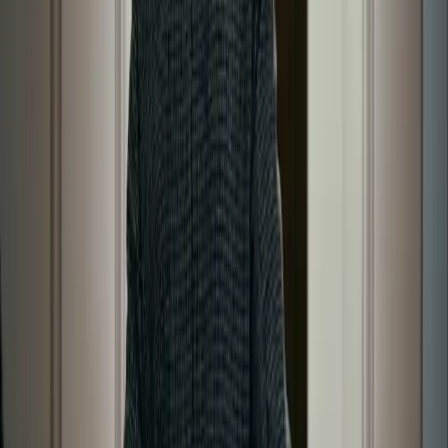
Explora flujos inspirados en Delphin para generación de vídeo con
IA, prompts de imagen, investigación visual y escritura de prompts.
Kit de flujos estilo Delphin
Producto
Generar
Imagen IA
Chat de prompts
Galería
Precios
Guía de Precios de Video IA
Legal
Términos de servicio
Política de privacidad
Política de reembolso
Empresa
Contacta con Delphin