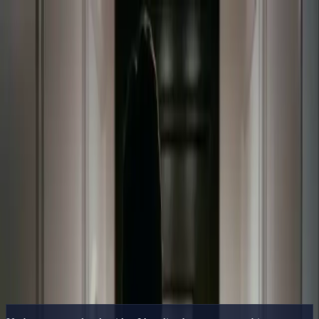
Delphin Studio
Generar
Imagen IA
Chat de prompts
Galería
Precios
Español
Iniciar sesión
Empezar
Español
Inicio
/
Recurso de Delphin
/
Generador de Video IA Online — Sin
Instalación, Lienzo Multimodelo
Recurso de Delphin
Generador de Video IA Online — Sin
Instalación, Lienzo Multimodelo
Generador de video IA online sin instalación, con cambio entre
modelos y referencias. Empieza gratis con 50 créditos.
Abrir el Lienzo
Ver galería