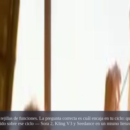
jo Multimodelo Delphin
jo Multimodelo Delphin
mporta realmente (elección de modelo, manejo de prompts, velocidad d
ejillas de funciones. La pregunta correcta es cuál encaja en tu ciclo: 
struido sobre ese ciclo — Sora 2, Kling V3 y Seedance en un mismo li