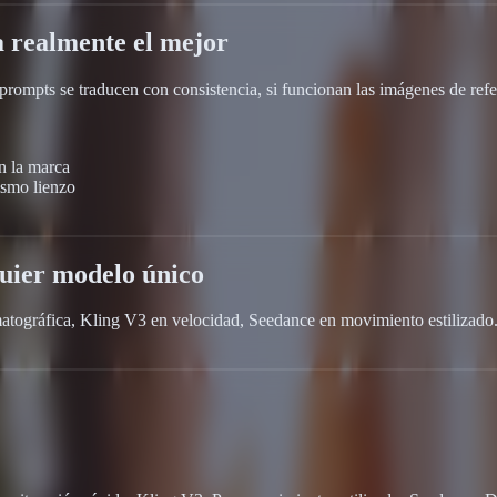
a realmente el mejor
s prompts se traducen con consistencia, si funcionan las imágenes de refer
n la marca
ismo lienzo
quier modelo único
tográfica, Kling V3 en velocidad, Seedance en movimiento estilizado. T