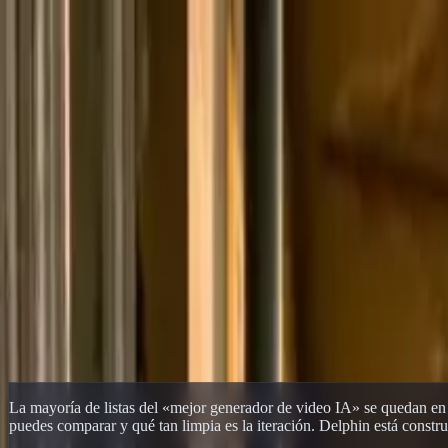
Delphin Studio
Generar
Imagen IA
Chat de prompts
Galería
Precios
Español
Iniciar sesión
Empezar
Español
Inicio
/
Recurso de Delphin
/
Mejor Generador de Video IA 2026 — Flu
Recurso de Delphin
Mejor Generador de Video IA 2026 — Flu
Una mirada práctica al mejor generador de video IA en 2026 — qué i
un flujo.
Probar el Flujo
Ver galería
La mayoría de listas del «mejor generador de video IA» se quedan en r
puedes comparar y qué tan limpia es la iteración. Delphin está con