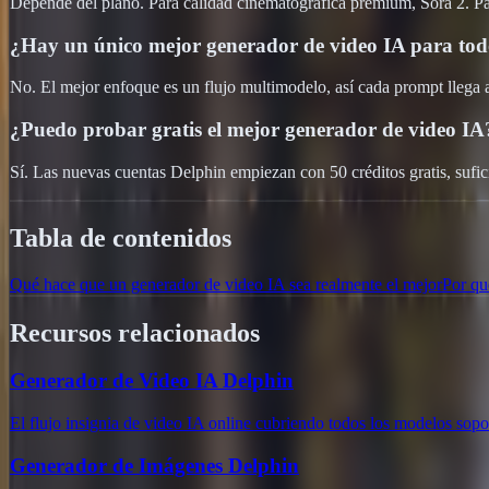
Depende del plano. Para calidad cinematográfica premium, Sora 2. Para
¿Hay un único mejor generador de video IA para to
No. El mejor enfoque es un flujo multimodelo, así cada prompt llega a
¿Puedo probar gratis el mejor generador de video IA
Sí. Las nuevas cuentas Delphin empiezan con 50 créditos gratis, sufic
Tabla de contenidos
Qué hace que un generador de video IA sea realmente el mejor
Por qu
Recursos relacionados
Generador de Video IA Delphin
El flujo insignia de video IA online cubriendo todos los modelos sopo
Generador de Imágenes Delphin