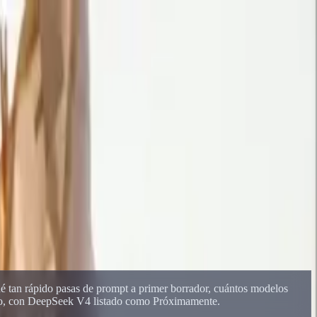
e iteración) y cómo Delphin reúne Sora 2, Kling V3 y Seedance en
qué tan rápido pasas de prompt a primer borrador, cuántos modelos
enzo, con DeepSeek V4 listado como Próximamente.