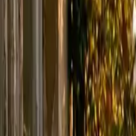
Términos de servicio
Política de privacidad
Política de reembolso
Empresa
Contacta con Delphin
Red
wan27.click
Wan 2.7 AI Video
deepseekv4pro.com
DeepSeek V4 Pro Hub
Copyright © 2026 Delphin Studio. Todos los derechos reservados.
Sigue a DeepSeek oficial