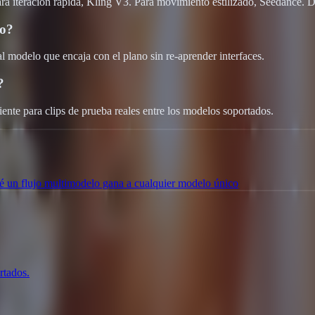
 iteración rápida, Kling V3. Para movimiento estilizado, Seedance. Delp
do?
l modelo que encaja con el plano sin re-aprender interfaces.
?
iente para clips de prueba reales entre los modelos soportados.
é un flujo multimodelo gana a cualquier modelo único
rtados.