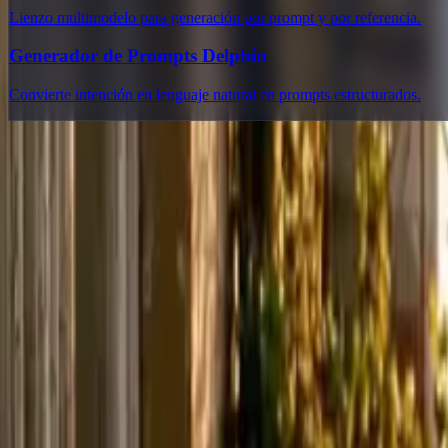
Lienzo multimodelo para generación por prompt y por referencia.
Generador de Prompts Delphin
Convierte intención en lenguaje natural en prompts estructurados.
Delphin Studio
Explora flujos inspirados en Delphin para generación de vídeo con IA,
Kit de flujos estilo Delphin
Producto
Generar
Imagen IA
Chat de prompts
Galería
Precios
Guía de Precios de Video IA
Legal