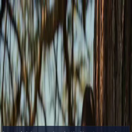
Delphin Studio
Generar
Imagen IA
Chat de prompts
Galería
Precios
Español
Iniciar sesión
Empezar
Español
Inicio
/
Recurso de Delphin
/
Generador de Video IA Gratis —
Créditos para Todos los Modelos
Recurso de Delphin
Generador de Video IA Gratis —
Créditos para Todos los Modelos
Un generador de video IA gratis que no capa el plan gratuito — 50
créditos para Sora 2, Kling V3 y Seedance dentro de Delphin.
Empezar Gratis
Ver galería