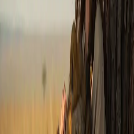
Imagen IA
Chat de prompts
Galería
Precios
Guía de Precios de Video IA
Legal
Términos de servicio
Política de privacidad
Política de reembolso
Empresa
Contacta con Delphin
Red
wan27.click
Wan 2.7 AI Video
deepseekv4pro.com
DeepSeek V4 Pro Hub
Copyright © 2026 Delphin Studio. Todos los derechos reservados.
Sigue a DeepSeek oficial