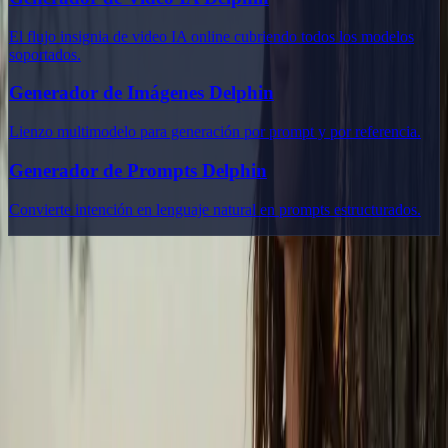
El flujo insignia de video IA online cubriendo todos los modelos
soportados.
Generador de Imágenes Delphin
Lienzo multimodelo para generación por prompt y por referencia.
Generador de Prompts Delphin
Convierte intención en lenguaje natural en prompts estructurados.
Delphin Studio
Explora flujos inspirados en Delphin para generación de vídeo con
IA, prompts de imagen, investigación visual y escritura de prompts.
Kit de flujos estilo Delphin
Producto
Generar