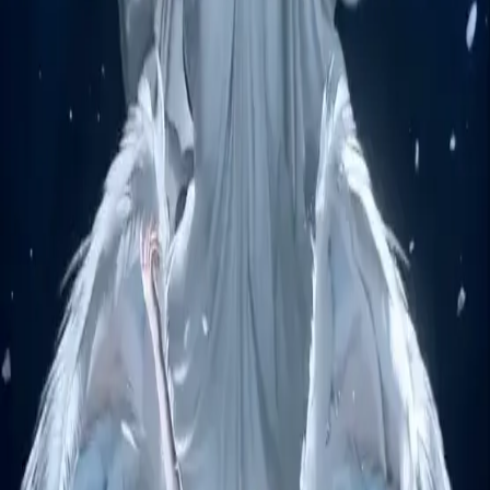
Producto
Generar
Imagen IA
Chat de prompts
Galería
Precios
Guía de Precios de Video IA
Legal
Términos de servicio
Política de privacidad
Política de reembolso
Empresa
Contacta con Delphin
Red
wan27.click
Wan 2.7 AI Video
deepseekv4pro.com
DeepSeek V4 Pro Hub