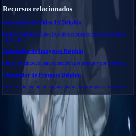
Recursos relacionados
Generador de Video IA Delphin
El flujo insignia de video IA online cubriendo todos los modelos
soportados.
Generador de Imágenes Delphin
Lienzo multimodelo para generación por prompt y por referencia.
Generador de Prompts Delphin
Convierte intención en lenguaje natural en prompts estructurados.
Delphin Studio
Explora flujos inspirados en Delphin para generación de vídeo con
IA, prompts de imagen, investigación visual y escritura de prompts.
Kit de flujos estilo Delphin