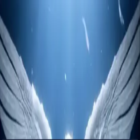
Delphin Studio
Generar
Imagen IA
Chat de prompts
Galería
Precios
Español
Iniciar sesión
Empezar
Español
Inicio
/
Recurso de Delphin
/
Generador de Imagen a Video — Anima
Fotos Sin Salirte de la Marca
Recurso de Delphin
Generador de Imagen a Video — Anima
Fotos Sin Salirte de la Marca
Un generador de imagen a video que mantiene la referencia
bloqueada mientras añade movimiento. Soportado en Sora 2, Kling
V3 y Seedance dentro de Delphin.
Convertir Imagen a Video
Ver galería