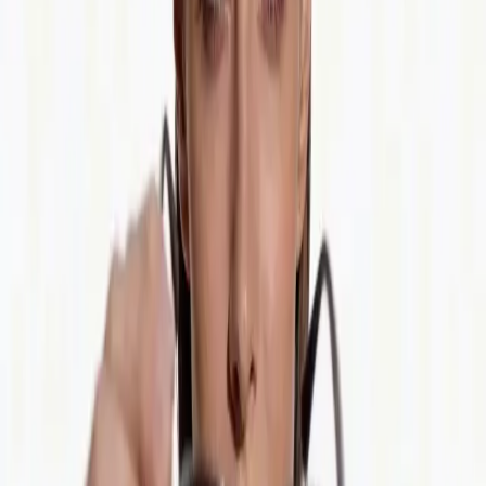
Generar
Imagen IA
Chat de prompts
Galería
Precios
Guía de Precios de Video IA
Legal
Términos de servicio
Política de privacidad
Política de reembolso
Empresa
Contacta con Delphin
Red
wan27.click
Wan 2.7 AI Video
deepseekv4pro.com
DeepSeek V4 Pro Hub
Copyright © 2026 Delphin Studio. Todos los derechos reservados.