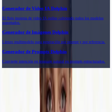
Generador de Video IA Delphin
El flujo insignia de video IA online cubriendo todos los modelos
soportados.
Generador de Imágenes Delphin
Lienzo multimodelo para generación por prompt y por referencia.
Generador de Prompts Delphin
Convierte intención en lenguaje natural en prompts estructurados.
Delphin Studio
Explora flujos inspirados en Delphin para generación de vídeo con
IA, prompts de imagen, investigación visual y escritura de prompts.
Kit de flujos estilo Delphin
Producto