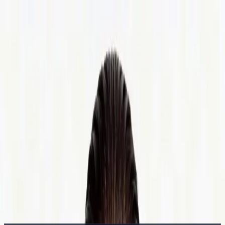
Delphin Studio
Generar
Imagen IA
Chat de prompts
Galería
Precios
Español
Iniciar sesión
Empezar
Español
Inicio
/
Recurso de Delphin
/
Foto a Video con IA — Convierte
Fotografías en Movimiento
Recurso de Delphin
Foto a Video con IA — Convierte
Fotografías en Movimiento
Flujo de foto a video IA que mantiene retratos, producto y escenas
dentro del modelo mientras añade movimiento. Soporte multimodelo
dentro de Delphin.
Animar una Foto
Ver galería