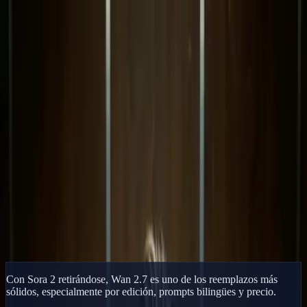
Delphin Studio
Generar
Imagen IA
Chat de prompts
Galería
Precios
Español
Iniciar sesión
Empezar
Español
Inicio
/
Recurso de Delphin
/
Wan 2.7 vs Sora 2
Recurso de Delphin
Wan 2.7 vs Sora 2
Compara Wan 2.7 de Alibaba frente a Sora 2 en calidad, precio y
disponibilidad.
Cambiar a Wan 2.7
Ver galería
Con Sora 2 retirándose, Wan 2.7 es uno de los reemplazos más
sólidos, especialmente por edición, prompts bilingües y precio.