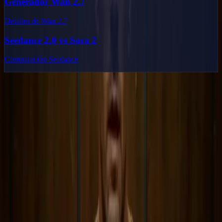
Generador Wan 2.7
Detalles de Wan 2.7
Seedance 2.0 vs Sora 2
Comparación Seedance
Delphin Studio
Explora flujos inspirados en Delphin para generación de vídeo con
IA, prompts de imagen, investigación visual y escritura de prompts.
Kit de flujos estilo Delphin
Producto
Generar
Imagen IA
Chat de prompts
Galería
Precios
Guía de Precios de Video IA