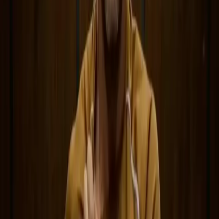
Legal
Términos de servicio
Política de privacidad
Política de reembolso
Empresa
Contacta con Delphin
Red
wan27.click
Wan 2.7 AI Video
deepseekv4pro.com
DeepSeek V4 Pro Hub
Copyright © 2026 Delphin Studio. Todos los derechos reservados.
Sigue a DeepSeek oficial