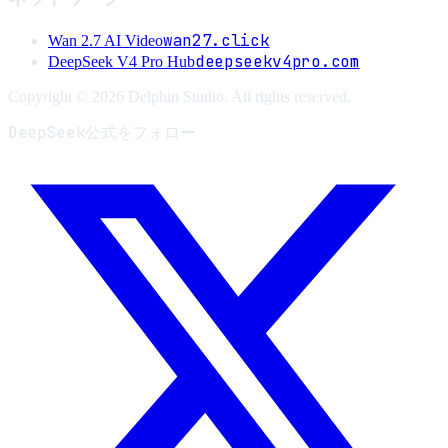
wan27.click
Wan 2.7 AI Video
deepseekv4pro.com
DeepSeek V4 Pro Hub
Copyright © 2026 Delphin Studio. All rights reserved.
DeepSeek公式をフォロー