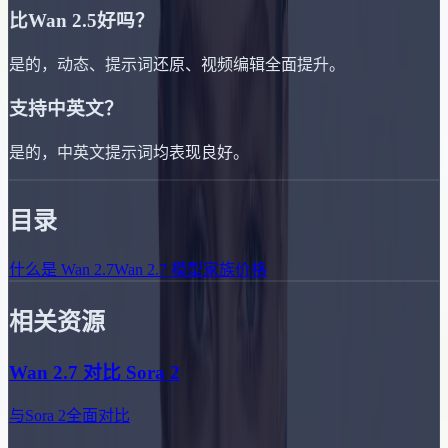
比Wan 2.5好吗？
是的，动态、提示词还原、视频编辑全面提升。
支持中英文？
是的，中英文提示词均表现良好。
目录
什么是 Wan 2.7
Wan 2.7 模型家族
价格
相关资源
Wan 2.7 对比 Sora 2
与Sora 2全面对比