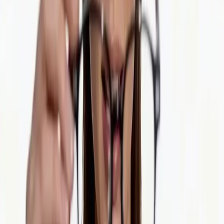
法律
服务条款
隐私政策
退款政策
公司
联系 Delphin
站群
wan27.click
Wan 2.7 AI Video
deepseekv4pro.com
DeepSeek V4 Pro Hub
版权所有 © 2026 Delphin Studio。保留所有权利。
关注 DeepSeek 官方账号