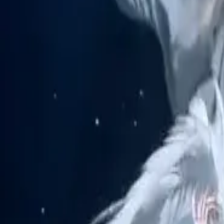
Unternehmen
Kontakt Delphin
Netzwerk
wan27.click
Wan 2.7 AI Video
deepseekv4pro.com
DeepSeek V4 Pro Hub
Copyright © 2026 Delphin Studio. Alle Rechte vorbehalten.
DeepSeek offiziell folgen