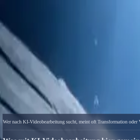
Delphin Studio
Generieren
KI-Bild
Prompt-Chat
Galerie
Preise
Deutsch
Anmelden
Loslegen
Deutsch
Start
/
Delphin-Ressource
/
Delphin KI-Videobearbeitung
Delphin-Ressource
Delphin KI-Videobearbeitung
Arbeite mit Clips, Audio-Referenzen und Wan 2.7 videoedit in einem 
KI-Bearbeitung Testen
Galerie ansehen
Wer nach KI-Videobearbeitung sucht, meint oft Transformation oder V