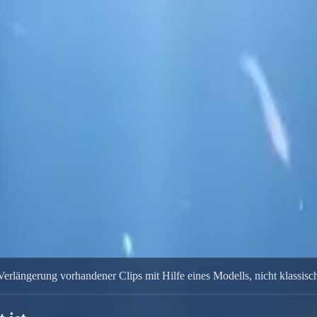
Delphin-Workflow für KI-gestützte Bearbeitung. Kein klassischer Time
erlängerung vorhandener Clips mit Hilfe eines Modells, nicht klassis