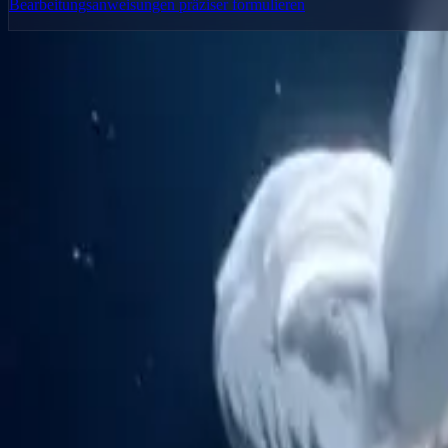
Bearbeitungsanweisungen präziser formulieren
Delphin Studio
Entdecke Delphin-inspirierte Workflows für KI-Videogenerierung, B
Workflow-Toolkit im Delphin-Stil
Produkt
Generieren
KI-Bild
Prompt-Chat
Galerie
Preise
KI-Video Preisguide
Rechtliches
Nutzungsbedingungen
Datenschutz
Rückerstattung