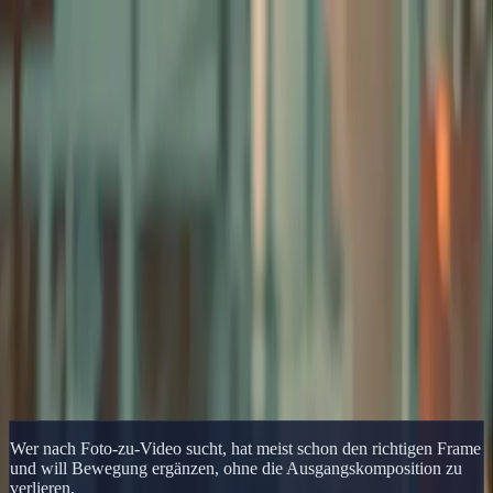
Delphin Studio
Generieren
KI-Bild
Prompt-Chat
Galerie
Preise
Deutsch
Anmelden
Loslegen
Deutsch
Start
/
Delphin-Ressource
/
Delphin Foto zu Video
Delphin-Ressource
Delphin Foto zu Video
Bewege Fotos und Standbilder mit einem Delphin Image-to-Video-
Workflow für Produkte, Porträts und referenzgeführte Motion.
Foto Animieren
Galerie ansehen
Wer nach Foto-zu-Video sucht, hat meist schon den richtigen Frame
und will Bewegung ergänzen, ohne die Ausgangskomposition zu
verlieren.