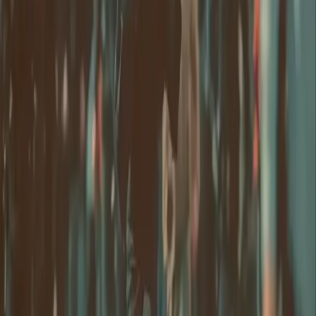
Generieren
KI-Bild
Prompt-Chat
Galerie
Preise
KI-Video Preisguide
Rechtliches
Nutzungsbedingungen
Datenschutz
Rückerstattung
Unternehmen
Kontakt Delphin
Netzwerk
wan27.click
Wan 2.7 AI Video
deepseekv4pro.com
DeepSeek V4 Pro Hub
Copyright © 2026 Delphin Studio. Alle Rechte vorbehalten.