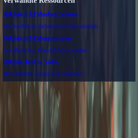
Verwandte Ressourcen
Delphin KI-Videobearbeitung
Von Standbild zu clipbasiertem Editing wechseln
Delphin KI-Videogenerator
Den allgemeinen Video-Workflow ansehen
Delphin Text zu Video
Mit textbasierter Generierung vergleichen
Delphin Studio
Entdecke Delphin-inspirierte Workflows für KI-Videogenerierung,
Bild-Prompts, Galerie-Recherche und Prompt-Writing.
Workflow-Toolkit im Delphin-Stil
Produkt