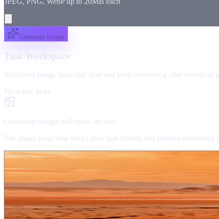
JPEG, PNG, WebP up to
20
MB each
Generate Image
Task Workspace
Submitted image tasks stay here and keep recovering after refresh or 
No active tasks
Generated images will show up here
The image page now keeps your task history and restores unfinished j
More Examples