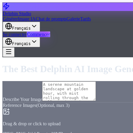
Delphin Studio
Générer
Image IA
Chat de prompts
Galerie
Tarifs
Français
Se connecter
Commencer
Français
The Best Delphin AI Image Gen
Describe Your Image
Reference Images
(Optional, max
3
)
Drag & drop or click to upload