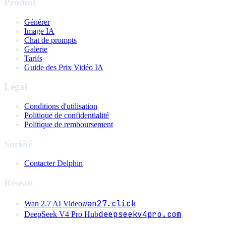
Produit
Générer
Image IA
Chat de prompts
Galerie
Tarifs
Guide des Prix Vidéo IA
Légal
Conditions d'utilisation
Politique de confidentialité
Politique de remboursement
Société
Contacter Delphin
Réseau
wan27.click
Wan 2.7 AI Video
deepseekv4pro.com
DeepSeek V4 Pro Hub