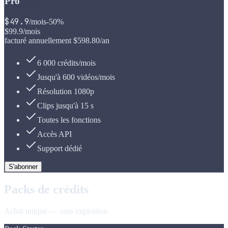
Pro
$
49.9
/mois
-50%
$
99.9
/mois
facturé annuellement
$
598.80
/an
6 000 crédits/mois
Jusqu'à 600 vidéos/mois
Résolution 1080p
Clips jusqu'à 15 s
Toutes les fonctions
Accès API
Support dédié
S'abonner
Packs de crédits
Achat unique — sans expiration.