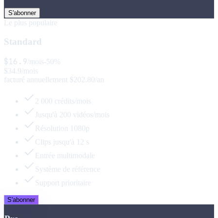
S'abonner
Le plus populaire
Standard
$
16.9
/mois
-50%
$
34.9
/mois
facturé annuellement
$
202.80
/an
2 000 crédits/mois
Jusqu'à 200 vidéos/mois
Résolution 1080p
Clips jusqu'à 12 s
Entrée multimodale
Système de référence
Support prioritaire
S'abonner