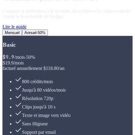
Compare la tarification à la seconde, les crédits et les plans avant de
choisir le bon modèle de budget.
Lire le guide
Mensuel
Annuel
-50%
Basic
$
9.9
/mois
-50%
$
19.9
/mois
facturé annuellement
$
118.80
/an
800 crédits/mois
Jusqu'à 80 vidéos/mois
Résolution 720p
Clips jusqu'à 10 s
Texte et image vers vidéo
Sans filigrane
Support par email