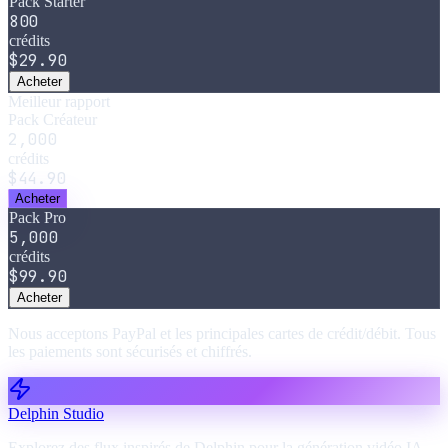
Pack Starter
800
crédits
$29.90
Acheter
Meilleur rapport
Pack Créateur
2,000
crédits
$44.90
Acheter
Pack Pro
5,000
crédits
$99.90
Acheter
Nous acceptons PayPal et les principales cartes de crédit/débit. Tous
les paiements sont sécurisés et chiffrés.
Delphin Studio
Explorez des flux inspirés de Delphin pour la génération vidéo IA,