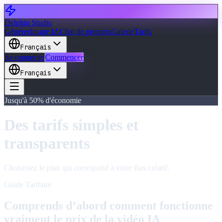
Delphin Studio
Générer
Image IA
Chat de prompts
Galerie
Tarifs
Français
Se connecter
Commencer
Français
Jusqu'à 50% d'économie
Des tarifs simples et
transparents
Choisissez le plan qui correspond à votre flux créatif.
Guide Tarifaire
Comprends d’abord comment fonctionne
vraiment le prix de la vidéo IA