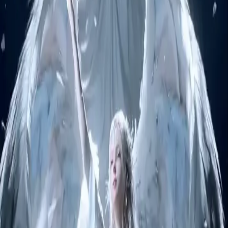
Image IA
Chat de prompts
Galerie
Tarifs
Guide des Prix Vidéo IA
Légal
Conditions d'utilisation
Politique de confidentialité
Politique de remboursement
Société
Contacter Delphin
Réseau
wan27.click
Wan 2.7 AI Video
deepseekv4pro.com
DeepSeek V4 Pro Hub
Copyright © 2026 Delphin Studio. Tous droits réservés.
Suivre DeepSeek officiel