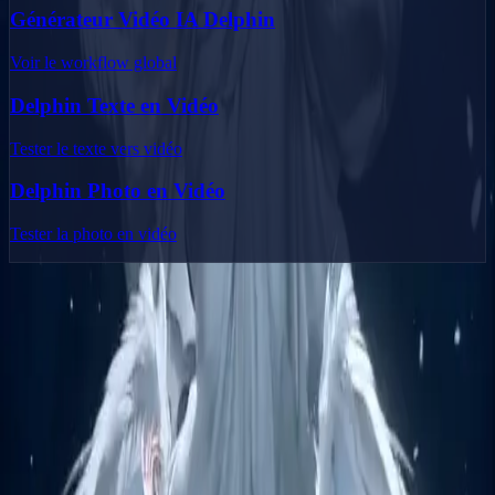
Générateur Vidéo IA Delphin
Voir le workflow global
Delphin Texte en Vidéo
Tester le texte vers vidéo
Delphin Photo en Vidéo
Tester la photo en vidéo
Delphin Studio
Explorez des flux inspirés de Delphin pour la génération vidéo IA,
les prompts d'image, la recherche visuelle et l'écriture de prompts.
Kit de flux façon Delphin
Produit
Générer