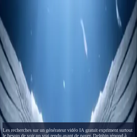
Delphin Studio
Générer
Image IA
Chat de prompts
Galerie
Tarifs
Français
Se connecter
Commencer
Français
Accueil
/
Ressource Delphin
/
Générateur Vidéo IA Gratuit Delphin
Ressource Delphin
Générateur Vidéo IA Gratuit Delphin
Commencez la création vidéo IA en ligne avec des crédits de départ
gratuits. Delphin prend en charge texte vers vidéo, image vers vidéo
et une continuité après l'essai.
Commencer Gratuitement
Voir la galerie
Les recherches sur un générateur vidéo IA gratuit expriment surtout
le besoin de voir un vrai rendu avant de payer. Delphin répond à