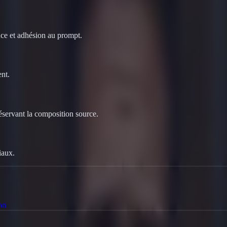
ce et adhésion au prompt.
nt.
éservant la composition source.
iaux.
on