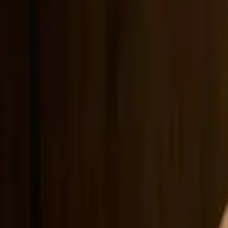
Suivre DeepSeek officiel