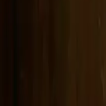
Générer
Image IA
Chat de prompts
Galerie
Tarifs
Guide des Prix Vidéo IA
Légal
Conditions d'utilisation
Politique de confidentialité
Politique de remboursement
Société
Contacter Delphin
Réseau
wan27.click
Wan 2.7 AI Video
deepseekv4pro.com
DeepSeek V4 Pro Hub
Copyright © 2026 Delphin Studio. Tous droits réservés.