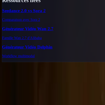
Ressources liées
Seedance 2.0 vs Sora 2
Comparaison avec Sora 2
Générateur Vidéo Wan 2.7
Famille Wan 2.7 d'Alibaba
Générateur Vidéo Delphin
Workflow multimodal
Delphin Studio
Explorez des flux inspirés de Delphin pour la génération vidéo IA, les 
Kit de flux façon Delphin
Produit