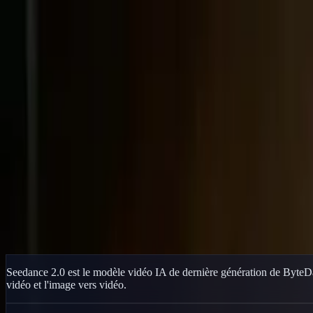
Delphin Studio
Générer
Image IA
Chat de prompts
Galerie
Tarifs
Français
Se connecter
Commencer
Français
Accueil
/
Ressource Delphin
/
Générateur Vidéo IA Seedance 2.0
Ressource Delphin
Générateur Vidéo IA Seedance 2.0
Générez des vidéos IA cinématographiques avec Seedance 2.0 sur Delph
Essayer Seedance 2.0
Voir la galerie
Seedance 2.0 est le modèle vidéo IA de dernière génération de ByteD
vidéo et l'image vers vidéo.