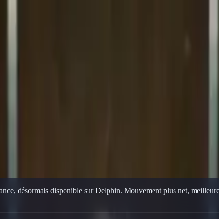
in. Texte vers vidéo, image vers vidéo, sortie HD nette, itération rap
ance, désormais disponible sur Delphin. Mouvement plus net, meilleure 