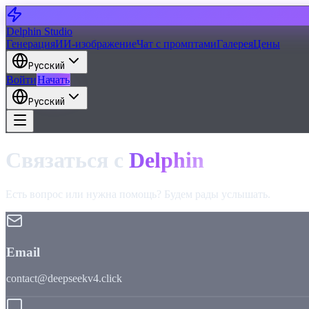
Delphin Studio
Генерация
ИИ-изображение
Чат с промптами
Галерея
Цены
Русский
Войти
Начать
Русский
Связаться с
Delphin
Есть вопрос или нужна помощь? Будем рады услышать.
Email
contact@deepseekv4.click