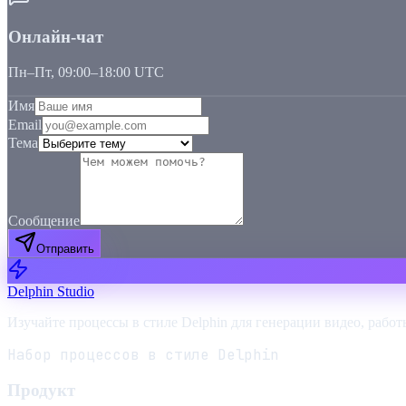
Онлайн-чат
Пн–Пт, 09:00–18:00 UTC
Имя
Email
Тема
Сообщение
Отправить
Delphin Studio
Изучайте процессы в стиле Delphin для генерации видео, работ
Набор процессов в стиле Delphin
Продукт