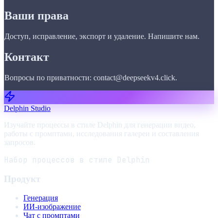
Ваши права
Доступ, исправление, экспорт и удаление. Напишите нам.
Контакт
Вопросы по приватности: contact@deepseekv4.click.
Delphin Studio
Изучайте процессы в стиле Delphin для генерации видео,
работы с промптами, исследования галереи и составления
запросов.
Набор процессов в стиле Delphin
Продукт
Генерация
ИИ-изображение
Чат с промптами