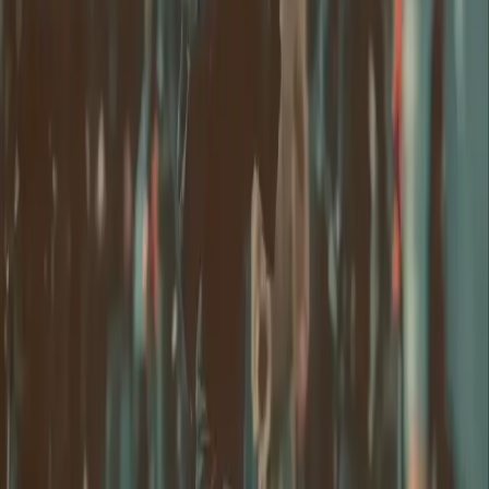
Продукт
Генерация
ИИ-изображение
Чат с промптами
Галерея
Цены
Гид по ценам AI-видео
Правовое
Условия использования
Политика конфиденциальности
Политика возвратов
Компания
Связаться с Delphin
Сеть
wan27.click
Wan 2.7 AI Video