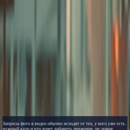
Delphin Studio
Генерация
ИИ-изображение
Чат с промптами
Галерея
Цены
Русский
Войти
Начать
Русский
Главная
/
Ресурс Delphin
/
Delphin Фото в Видео
Ресурс Delphin
Delphin Фото в Видео
Анимируйте фото и статичные изображения с помощью
workflow Delphin image-to-video для товаров, портретов и
референсных сцен.
Анимировать Фото
Смотреть галерею
Запросы фото в видео обычно исходят от тех, у кого уже есть
нужный кадр и кто хочет добавить движение, не ломая