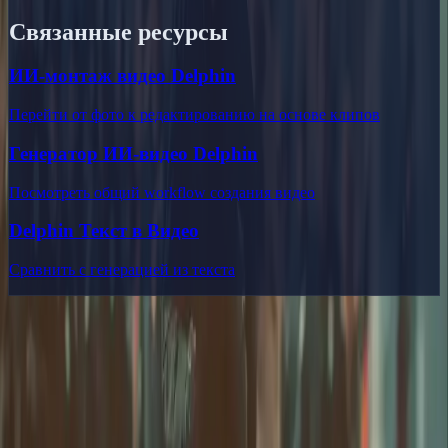
Связанные ресурсы
ИИ-монтаж видео Delphin
Перейти от фото к редактированию на основе клипов
Генератор ИИ-видео Delphin
Посмотреть общий workflow создания видео
Delphin Текст в Видео
Сравнить с генерацией из текста
Delphin Studio
Изучайте процессы в стиле Delphin для генерации видео,
работы с промптами, исследования галереи и составления
запросов.
Набор процессов в стиле Delphin