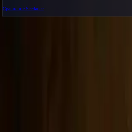
Сравнение Seedance
Delphin Studio
Изучайте процессы в стиле Delphin для генерации видео, работ
Набор процессов в стиле Delphin
Продукт
Генерация
ИИ-изображение
Чат с промптами
Галерея
Цены
Гид по ценам AI-видео
Правовое
Условия использования
Политика конфиденциальности
Политика возвратов