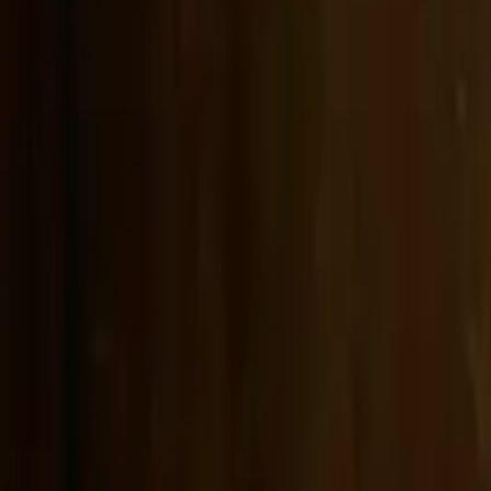
Компания
Связаться с Delphin
Сеть
wan27.click
Wan 2.7 AI Video
deepseekv4pro.com
DeepSeek V4 Pro Hub
© 2026 Delphin Studio. Все права защищены.
Подпишитесь на DeepSeek