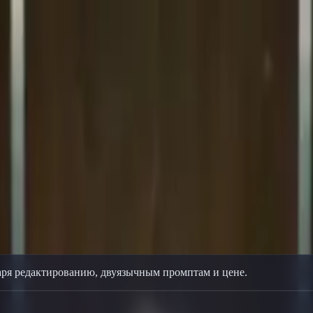
упности.
даря редактированию, двуязычным промптам и цене.