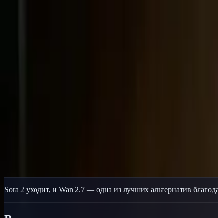
Delphin Studio
Генерация
ИИ-изображение
Чат с промптами
Галерея
Цены
Русский
Войти
Начать
Русский
Главная
/
Ресурс Delphin
/
Wan 2.7 vs Sora 2
Ресурс Delphin
Wan 2.7 vs Sora 2
Сравнение Wan 2.7 от Alibaba с Sora 2 по качеству, цене и дост
Перейти на Wan 2.7
Смотреть галерею
Sora 2 уходит, и Wan 2.7 — одна из лучших альтернатив благо