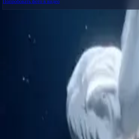
Попробовать фото в видео
Delphin Studio
Изучайте процессы в стиле Delphin для генерации видео, работ
Набор процессов в стиле Delphin
Продукт
Генерация
ИИ-изображение
Чат с промптами
Галерея
Цены
Гид по ценам AI-видео
Правовое
Условия использования
Политика конфиденциальности
Политика возвратов