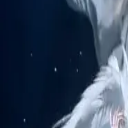
Компания
Связаться с Delphin
Сеть
wan27.click
Wan 2.7 AI Video
deepseekv4pro.com
DeepSeek V4 Pro Hub
© 2026 Delphin Studio. Все права защищены.
Подпишитесь на DeepSeek