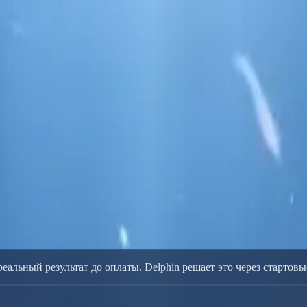
n
n
редитами. Delphin поддерживает text-to-video, image-to-video 
альный результат до оплаты. Delphin решает это через стартов