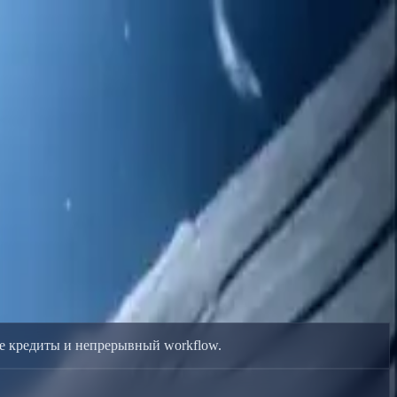
и плавный переход к платным кредитам.
ые кредиты и непрерывный workflow.