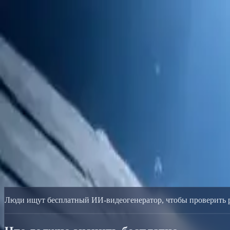
Delphin Studio
Генерация
ИИ-изображение
Чат с промптами
Галерея
Цены
Русский
Войти
Начать
Русский
Главная
/
Ресурс Delphin
/
Бесплатный ИИ-видеогенератор Delphi
Ресурс Delphin
Бесплатный ИИ-видеогенератор Delphi
Начните создавать ИИ-видео онлайн с бесплатными стартовыми к
Начать Бесплатно
Смотреть галерею
Люди ищут бесплатный ИИ-видеогенератор, чтобы проверить ре